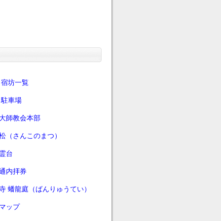
 宿坊一覧
 駐車場
大師教会本部
松（さんこのまつ）
霊台
通内拝券
寺 蟠龍庭（ばんりゅうてい）
マップ