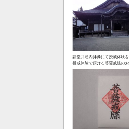
諸堂共通内拝券にて授戒体験を
授戒体験で頂ける菩薩戒牒のお