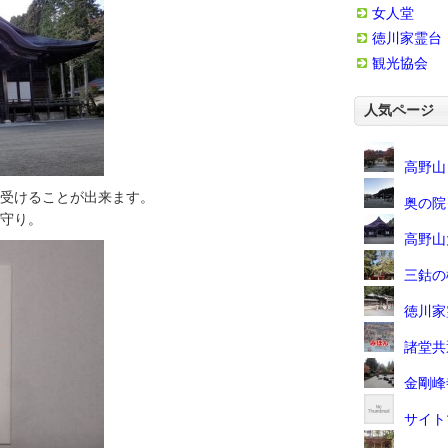
女人堂
徳川家霊台
観光協会
人気ページ
高野山
受けることが出来ます。
奥の院
守り。
高野山
三鈷の
徳川家
諸堂共
金剛峰
サイト