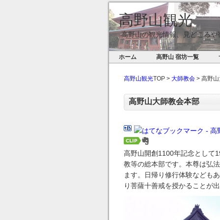
高野山観光
高野山の観光情報、見どころや
ホーム
高野山 宿坊一覧
高野山観光
TOP >
大師教会
> 高野
高野山大師教会本部
高野山開創1100年記念として
教等の総本部です。本尊は弘法
ます。日帰り修行体験などもあ
り菩薩十善戒を授かることが出