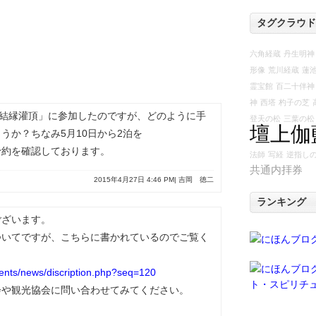
タグクラウド
六角経蔵
丹生明神
形像
荒川経蔵
蓮
霊宝館
百二十伴神
神
西塔
杓子の芝
「結縁灌頂」に参加したのですが、どのように手
登天の松
三葉の松
壇上伽
うか？ちなみ5月10日から2泊を
予約を確認しております。
法師
写経
逆指し
共通内拝券
2015年4月27日 4:46 PM| 吉岡 徳二
ランキング
ございます。
ついてですが、こちらに書かれているのでご覧く
tents/news/discription.php?seq=120
会や観光協会に問い合わせてみてください。