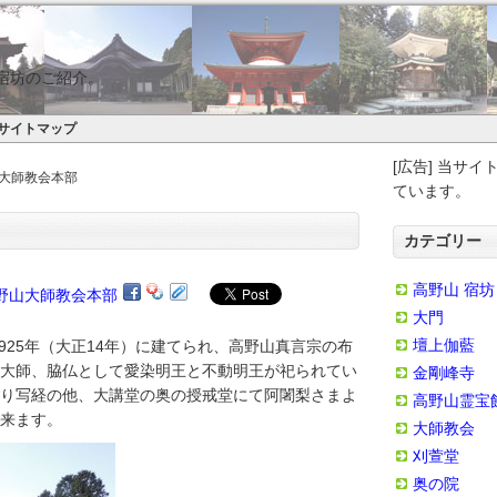
宿坊のご紹介。
サイトマップ
[広告] 当サ
山大師教会本部
ています。
カテゴリー
高野山 宿坊
大門
壇上伽藍
1925年（大正14年）に建てられ、高野山真言宗の布
大師、脇仏として愛染明王と不動明王が祀られてい
金剛峰寺
り写経の他、大講堂の奥の授戒堂にて阿闍梨さまよ
高野山霊宝
来ます。
大師教会
刈萱堂
奥の院