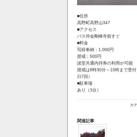
■住所
高野町高野山347
■アクセス
バス停金剛峰寺前すぐ
■料金
写経奉納：1,000円
授戒：500円
諸堂共通内拝券の利用が可能
授戒は8時30分～15時まで受
日7回）
■駐車場
あり（3台）
カ
関連記事