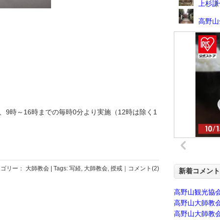
上杉謙
高野山
付、9時～16時までの毎時0分より実施（12時は除く1
テゴリー：
大師教会
| Tags:
写経
,
大師教会
,
授戒
｜
コメント(2)
新着コメント
高野山観光協
高野山大師教
高野山大師教