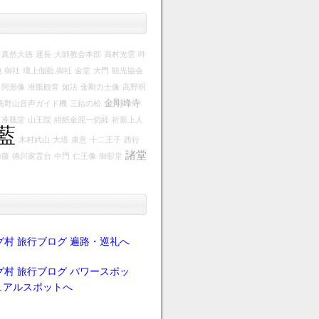
真然大徳
運長
大師教会本部
高村光雲
吽
池
御社
壇上伽藍.御社
金堂
大門
観光協会
阿形像
准胝観音
如法
金剛力士像
高野明
金剛峰寺
高野山音声ガイド機
三鈷の松
准胝堂
山王院
紺紙金泥一切経
祈新上人
藍
木村武山
大塔
康意
十二王子
西行
諸堂
の藤
徳川家霊台
中門
仁王像
御影堂