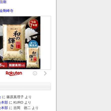
信廟
金剛峰寺
会
に
篠原真理子
より
会本部
に
KURO
より
会本部
に
吉岡 徳二
より