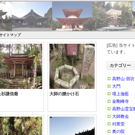
宿坊のご紹介。
サイトマップ
[広告] 当サ
ています。
カテゴリー
高野山 宿坊
大門
上杉謙信廟
大師の腰かけ石
壇上伽藍
金剛峰寺
高野山霊宝
大師教会
刈萱堂
奥の院