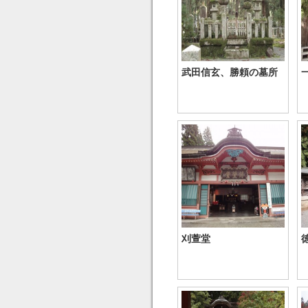
武田信玄、勝頼の墓所
刈萱堂