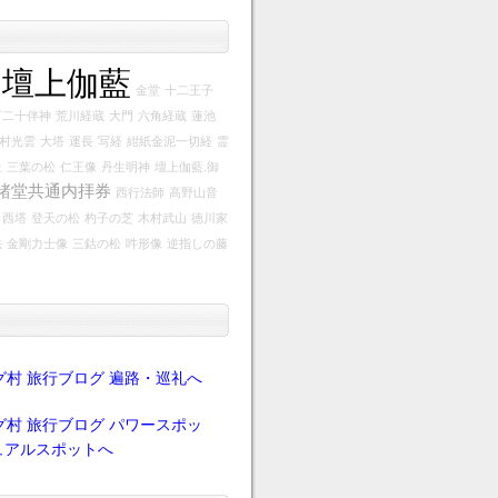
壇上伽藍
金堂
十二王子
百二十伴神
荒川経蔵
大門
六角経蔵
蓮池
村光雲
大塔
運長
写経
紺紙金泥一切経
霊
社
三葉の松
仁王像
丹生明神
壇上伽藍.御
諸堂共通内拝券
西行法師
高野山音
西塔
登天の松
杓子の芝
木村武山
徳川家
法
金剛力士像
三鈷の松
吽形像
逆指しの藤