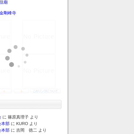
信廟
金剛峰寺
会
に
篠原真理子
より
会本部
に
KURO
より
会本部
に
吉岡 徳二
より