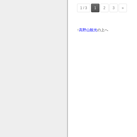
1 / 3
1
2
3
»
↑
高野山観光
の上へ