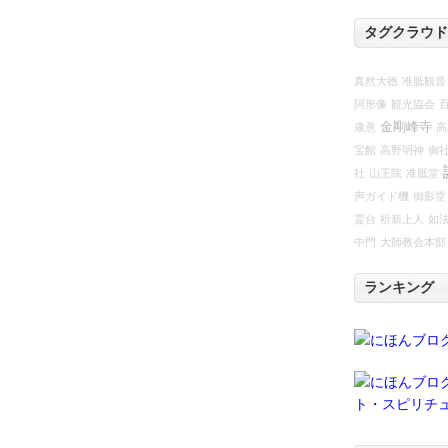
タグクラウド
真然大徳
准胝観音
阿形像
観光協会
金剛峰寺
康意
高
宝館
高野明神
御
社
山王院
准胝堂
声ガイド機
御影堂
霊台
祈新上人
如
中門
大師教会本部
ランキング