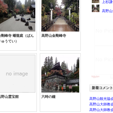
上杉謙
高野山
金剛峰寺 蟠龍庭（ばん
高野山金剛峰寺
りゅうてい）
新着コメント
高野山霊宝館
六時の鐘
高野山観光協
高野山大師教
高野山大師教