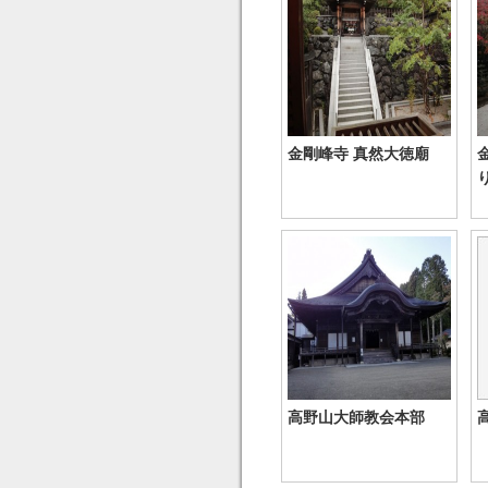
金剛峰寺 真然大徳廟
高野山大師教会本部