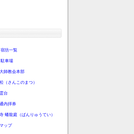
 宿坊一覧
 駐車場
大師教会本部
松（さんこのまつ）
霊台
通内拝券
寺 蟠龍庭（ばんりゅうてい）
マップ