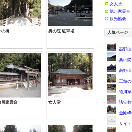
女人堂
徳川家霊台
観光協会
一の橋
奥の院 駐車場
人気ページ
高野山
奥の院
高野山
三鈷の
徳川家
徳川家霊台
女人堂
諸堂共
金剛峰
サイト