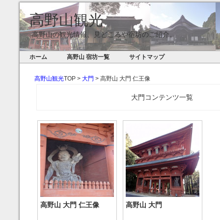
高野山観光
高野山の観光情報、見どころや宿坊のご紹介。
ホーム
高野山 宿坊一覧
サイトマップ
高野山観光
TOP >
大門
> 高野山 大門 仁王像
大門コンテンツ一覧
高野山 大門 仁王像
高野山 大門