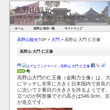
高野山観光
高野山の観光情報、見どころや宿坊のご紹介。
ホーム
高野山 宿坊一覧
サイトマップ
高野山観光
TOP >
大門
> 高野山 大門 仁王像
高野山 大門 仁王像
高野山大門の仁王像（金剛力士像）は、
にマッチし非常に大きく日本国内で奈良
に次いで２番目の大きさを誇るようです
立つのが阿形像でその高さは546.0cm、
が造立です。