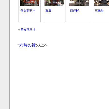
善女竜王社
東塔
西行桜
三昧堂
«
善女竜王社
↑
六時の鐘
の上へ