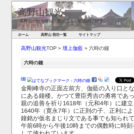
高野山観光
高野山の観光情報、見どころや宿坊のご紹介。
ホーム
高野山 宿坊一覧
サイトマップ
高野山観光
TOP >
壇上伽藍
> 六時の鐘
六時の鐘
金剛峰寺の正面左前方、伽藍の入り口と
にある鐘楼。かつて豊臣秀吉の勇将であ
親の追善を祈り1618年（元和4年）に建
1640年（寛永7年）に正則の子、正利に
鐘銘が仮名まじり文である事でも知られ
午前6時から午後10時までの偶数時に時
して使われています。